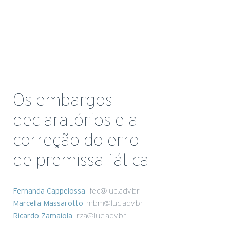
Os embargos
declaratórios e a
correção do erro
de premissa fática
Fernanda Cappelossa
fec@luc.adv.br
Marcella Massarotto
mbm@luc.adv.br
Ricardo Zamaiola
rza@luc.adv.br