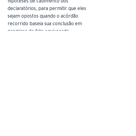
hipóteses de cabimento dos
declaratórios, para permitir que eles
sejam opostos quando o acórdão
recorrido baseia sua conclusão em
premissa de fato equivocada.
A posição do STJ a esse respeito não
é nova e soluciona o limbo
jurisdicional a que essas questões
seriam relegadas, já que, como já se
disse, o acesso às Cortes Superiores é
1
limitado a questões de direito,
impedindo que o erro de premissa
ultrapasse o filtro de admissibilidade
dos recursos excepcionais.
Assim, é importante que os erros de
premissa fática sejam corrigidos no