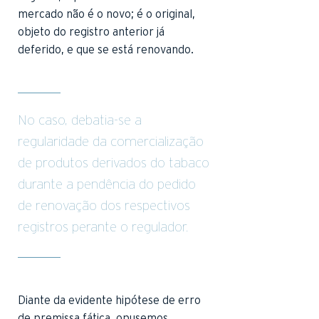
mercado não é o novo; é o original,
objeto do registro anterior já
deferido, e que se está renovando.
No caso, debatia-se a
regularidade da comercialização
de produtos derivados do tabaco
durante a pendência do pedido
de renovação dos respectivos
registros perante o regulador.
Diante da evidente hipótese de erro
de premissa fática, opusemos