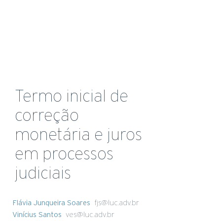
Termo inicial de
correção
monetária e juros
em processos
judiciais
Flávia Junqueira Soares
fjs@luc.adv.br
Vinícius Santos
ves@luc.adv.br