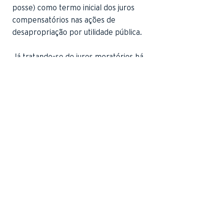
posse) como termo inicial dos juros
compensatórios nas ações de
desapropriação por utilidade pública.
Já tratando-se de juros moratórios há
mais consenso na jurisprudência,
devendo-se partir, inicialmente, da
separação entre as naturezas
contratual e extracontratual da
responsabilidade.
Em sendo responsabilidade
extracontratual há aplicação do artigo
398 do Código Civil e do enunciado da
Súmula nº 54 do STJ, segundo a qual
“os juros moratórios fluem a partir do
evento danoso, em caso de
responsabilidade extracontratual”.