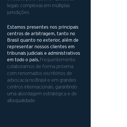
legais complexas
em múltiplas
jurisdições.
Estamos presentes nos principais
centros de arbitragem, tanto no
Brasil quanto no exterior, além de
representar nossos clientes em
tribunais judiciais e administrativos
em todo o país.
Frequentemente,
colaboramos de forma próxima
com renomados escritórios de
advocacia no
Brasil e em grandes
centros internacionais, garantindo
uma abordagem estratégica e de
alta
qualidade.