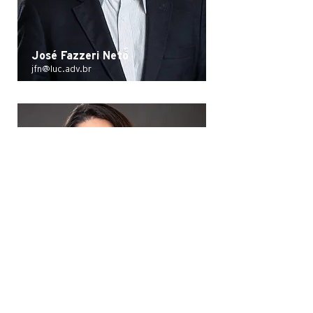
José Fazzeri Neto
jfn@luc.adv.br
Kátia Reina
kvr@luc.adv.br