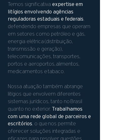
expertise em
Temos significativa
litígios envolvendo agências
reguladoras estaduais e federais
,
defendendo empresas que operam
em setores como petróleo e gás,
energia elétrica
(distribuição,
transmissão e geração),
telecomunicações, transportes,
portos e aeroportos,
alimentos,
medicamentos e
tabaco.
Nossa atuação também abrange
litígios que envolvem diferentes
sistemas jurídicos, tanto no
Brasil
Trabalhamos
quanto no exterior.
com uma rede global de parceiros e
escritórios
, o que
nos permite
oferecer soluções integradas e
eficazes para resolver questões