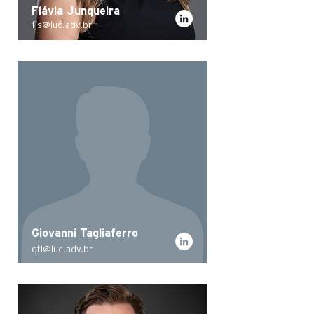
Flávia Junqueira
fjs@luc.adv.br
Giovanni Tagliaferro
gtl@luc.adv.br