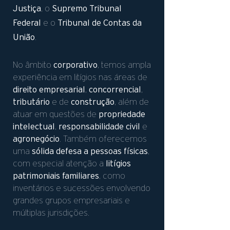
Justiça
Supremo Tribunal
, o
Federal
Tribunal de Contas da
e o
União
.
corporativo
No âmbito
, temos ampla
experiência em litígios nas áreas de
direito empresarial
concorrencial
,
,
tributário
construção
e de
, além de
propriedade
atuar em questões de
intelectual
responsabilidade civil
,
e
agronegócio
. Também oferecemos
sólida defesa a pessoas físicas
uma
,
litígios
com especial atenção a
patrimoniais familiares
, como
inventários e sucessões envolvendo
grandes grupos empresariais e
múltiplas jurisdições.