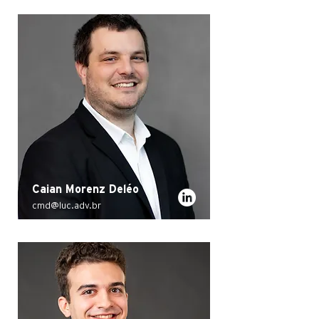
Caian Morenz Deléo
cmd@luc.adv.br