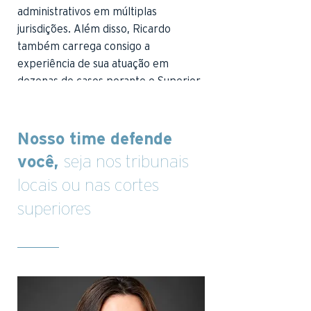
administrativos em múltiplas
jurisdições. Além disso, Ricardo
também carrega consigo a
experiência de sua atuação em
dezenas de casos perante o Superior
Tribunal de Justiça e o Supremo
Tribunal Federal.
Nosso time defende
veja bio completa
você,
seja nos tribunais
locais ou nas cortes
superiores