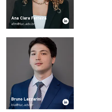
Ana Clara Ferreira
afm@
luc.adv.br
Bruno Lazzarini
bla@luc.adv.br