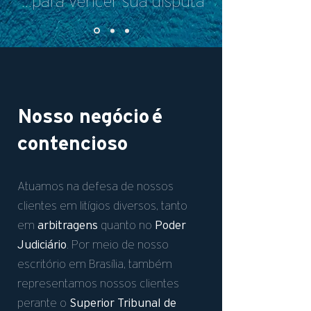
...para vencer sua disputa
Nosso negócio
é
contencioso
Atuamos na defesa de nossos
clientes em litígios diversos, tanto
arbitragens
Poder
em
quanto no
Judiciário
. Por meio de nosso
escritório em Brasília, também
representamos nossos clientes
Superior Tribunal de
perante o